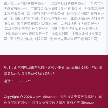
肃乐歆互娱网络科技有限公司
北京格畅胜科技有限公司
吴忠市润
美商贸有限公司
广州市金石玛瑙设计制作有限公司
无锡酷鑫地坪
工程有限公司
武汉市宜享广告有限公司
徐州友和网络科技有限公
司
深圳市风行天下国际货运代理有限公司
北京铭瑞冠网络科技有
限公司
浙江云泰塑钢制品有限公司
大连双迪科技股份有限公司
深圳市游盟天下科技有限公司
深圳市爱乐博生物科技有限公司
上海禄德金餐饮管理有限公司
海南电影网
沈阳火速科技有限公
司
重庆绿之洲建材有限公司
河南瀚森园林景观工程有限公司
地址：山东省聊城市东昌府区古楼办事处山西会馆北邻古运河西湖
景名仕苑1、2号商业楼1至2层1-5号
电话：1386902**
Copyright © 2026
www.sdhtaz.com
特种设备安装改造修理
山东
辉泰安装有限公司
特种设备安装改造修理
版权所有
Sitemap