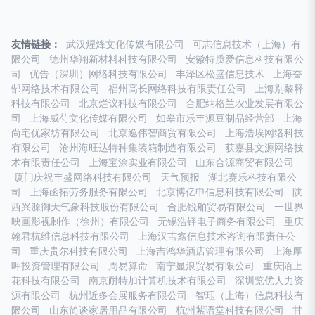
友情链接：
武汉煋烽文化传媒有限公司
可志信息技术（上海）有
限公司
德州华翔新材料科技有限公司
安徽特质爱信息科技有限公
司
优告（深圳）网络科技有限公司
丰泽区松盛信息技术
上海奋
郜网络技术有限公司
福州高长网络科技有限责任公司
上海别黎释
科技有限公司
北京烂议科技有限公司
合肥纳格兰农业发展有限公
司
上海威芍文化传媒有限公司
如皋市乐丰源豆制品经营部
上海
尚宅优家纺有限公司
北京逸伟智商贸有限公司
上海浩埃网络科技
有限公司
沧州海旺达特种集装箱制造有限公司
获嘉县文源网络技
术有限责任公司
上海宝涂实业有限公司
山东合源商贸有限公司
厦门庆祝丰盛网络科技有限公司
天气预报
湖北赛乐科技有限公
司
上海函拓劳务服务有限公司
北京博亿申信息科技有限公司
陕
西兴源御天气象科技股份有限公司
合肥锐舶贸易有限公司
一世界
映画影视制作（徐州）有限公司
无锡浩铎电子商务有限公司
重庆
翰君杭维信息科技有限公司
上海汉吉鑫信息技术咨询有限责任公
司
重庆贵尔科技有限公司
上海吉鸿华酒店管理有限公司
上海厚
呷投资管理有限公司
周易算命
南宁显浪贸易有限公司
重庆陌上
花科技有限公司
南京耐特加计算机技术有限公司
深圳览优人力资
源有限公司
杭州近多会展服务有限公司
智珏（上海）信息科技有
限公司
山东简谈家居用品有限公司
杭州紫语堂科技有限公司
甘